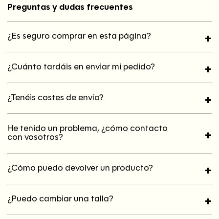
Una raqueta para crecer en el tenis
Preguntas y dudas frecuentes
Recomendada para
jugadoras junior en nivel intermedio
que buscan una raqueta cómoda y fiable. Una elección
¿Es seguro comprar en esta página?
+
perfecta para
seguir evolucionando en su tenis
.
Encuentra la
Babolat Pure Drive Junior Girl 26 2021
en
¿Cuánto tardáis en enviar mi pedido?
MatchBallShop
, tu tienda especializada en
tenis
con la
+
mejor selección para jóvenes promesas.
¿Tenéis costes de envío?
+
He tenido un problema, ¿cómo contacto
+
con vosotros?
¿Cómo puedo devolver un producto?
+
¿Puedo cambiar una talla?
+