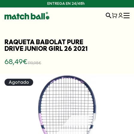
Ir
ENTREGA EN 24/48h
directamente
Iniciar
al contenido
Carrito
sesión
RAQUETA BABOLAT PURE
DRIVE JUNIOR GIRL 26 2021
68,49€
119,95€
Precio
Precio
Ir
habitual
de
directamente
oferta
a la
Agotado
información
del producto