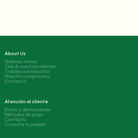
About Us
Quiénes somos
Club & nuestros clientes
Trabaja con nosotros
Nuestro compromiso
Contacto
Atención al cliente
Envíos y devoluciones
Métodos de pago
Contacto
Consulta tu pedido