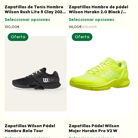
Zapatillas de Tenis Hombre
Zapatillas Hombre de pádel
Wilson Rush Lite 5 Clay 2026
Wilson Hurakn 2.0 Black /
Bk/Wh
Pearl Blue
Seleccionar opciones
Seleccionar opciones
Precio
130,00€
96,00€
120,00€
Precio
Precio
habitual
habitual
de
oferta
Oferta
Oferta
Zapatillas Wilson Pádel
Zapatillas Pádel Wilson
Hombre Bela Tour
Mujer Hurakn Pro V2 W