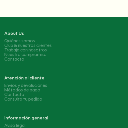
About Us
Quiénes somos
Club & nuestros clientes
Trabaja con nosotros
Nuestro compromiso
Contacto
Atención al cliente
Envíos y devoluciones
Métodos de pago
Contacto
Consulta tu pedido
Información general
Aviso legal